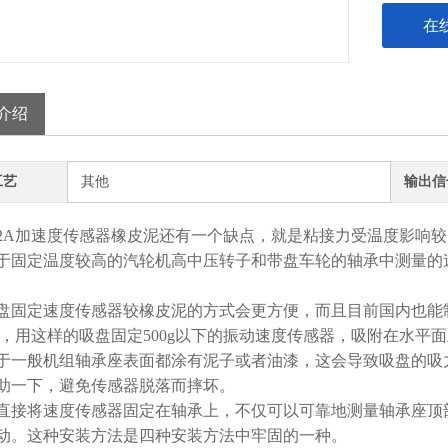
在
介绍
工艺
其他
输出信
782A加速度传感器橡皮泥还有一个缺点，就是粘接力受温度影
于固定温度较高的汽轮机高中压转子和带盘车轮的轴承中测量的
盘固定速度传感器较橡皮泥的方式会更方便，而且目前国内也能制造出
6N，用这样的吸盘固定500g以下的振动速度传感器，吸附在水平面
于一般机组轴承座表面都涂有泥子或者油漆，这会导致吸盘的吸
助一下，避免传感器脱落而摔坏。
直接将速度传感器固定在轴承上，不仅可以可靠地测量轴承座顶
动。这种安装方法是四种安装方法中牢固的一种。