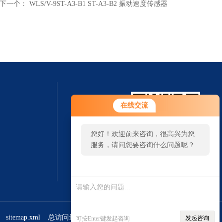
下一个：
WLS/V-9ST-A3-B1 ST-A3-B2 振动速度传感器
在线交流
您好！欢迎前来咨询，很高兴为您
服务，请问您要咨询什么问题呢？
扫一扫 微信咨询
您好，看您停留很久了，是否找到
了需求产品，您可以直接在线与我
联系！
sitemap.xml
总访问量：382441
管理登陆
发起咨询
可按Enter键发起咨询