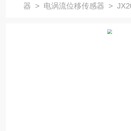
器
>
电涡流位移传感器
> JX