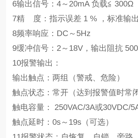
6
输出信号：4～20mA 负载≦ 300Ω
7
精 度：指示误差 1 % ，标准输出 
8
频率响应：DC～5Hz
9
缓冲信号：2～18V，输出阻抗 500Ω
10
报警输出：
输出触点：两组（警戒、危险）
触点状态：常开（达到报警值时常
触电容量： 250VAC/3A或30VDC/5
触点延时：0s～19s（可选）
11
报警状态：自恢复、自锁、旁路