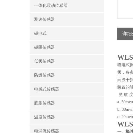
一体化震动传感器
测速传感器
磁电式
详细
磁阻传感器
WLS
低频传感器
磁电式
频，各
防爆传感器
面波干
装置的
电感式传感器
灵 敏 
a. 30mv
膨胀传感器
b. 30mv
c. 20mv
温度传感器
WLS
电涡流传感器
一、概