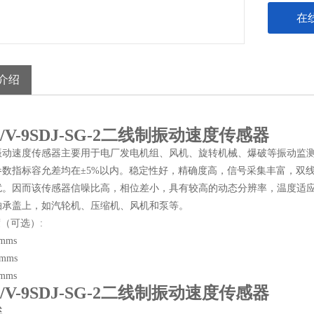
在
介绍
/V-9SDJ-SG-2二线制振动速度传感器
振动速度传感器主要用于电厂发电机组、风机、旋转机械、爆破等振动监
参数指标容允差均在±5%以内。稳定性好，精确度高，信号采集丰富，双线
扰。因而该传感器信噪比高，相位差小，具有较高的动态分辨率，温度适
轴承盖上，如汽轮机、压缩机、风机和泵等。
度（可选）:
/mms
/mms
/mms
/V-9SDJ-SG-2二线制振动速度传感器
述