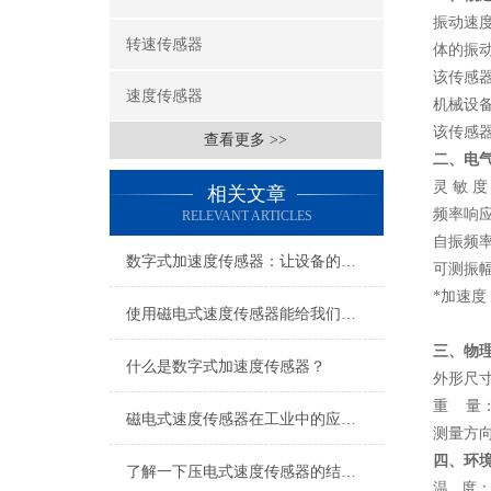
振动速
转速传感器
体的振
该传感
速度传感器
机械设
该传感
查看更多 >>
二、电
灵 敏 
相关文章
频率响应：
RELEVANT ARTICLES
自振频率
数字式加速度传感器：让设备的每一次颤动都有迹可循
可测振幅： 
*加速度
使用磁电式速度传感器能给我们带来哪些好处？
三、物
什么是数字式加速度传感器？
外形尺寸：
重 量：
磁电式速度传感器在工业中的应用与价值
测量方
四、环
了解一下压电式速度传感器的结构组成吧
温 度： 