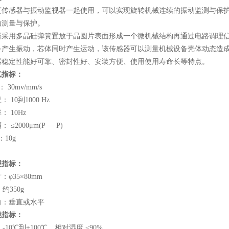
度传感器与振动监视器一起使用，可以实现旋转机械连续的振动监测与保
动测量与保护。
器采用多晶硅弹簧置放于晶圆片表面形成一个微机械结构再通过电路调理
备产生振动，芯体同时产生运动，该传感器可以测量机械设备壳体动态造
器稳定性能好可靠、密封性好、安装方便、使用使用寿命长等特点。
气指标：
度： 30mv/mm/s
 10到1000 Hz
： 10Hz
≤2000μm(P — P)
：10g
理指标：
φ35×80mm
约350g
向：垂直或水平
境指标：
-10℃到+100℃，相对湿度 ≤90%