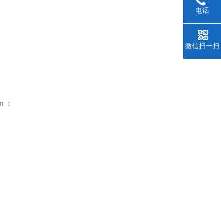
电话
微信扫一扫
mm ；