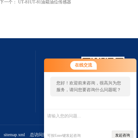
下一个：
UT-81UT-81油箱油位传感器
在线交流
您好！欢迎前来咨询，很高兴为您
服务，请问您要咨询什么问题呢？
扫一扫 微信咨询
sitemap.xml
总访问量：384392
管理登陆
发起咨询
可按Enter键发起咨询