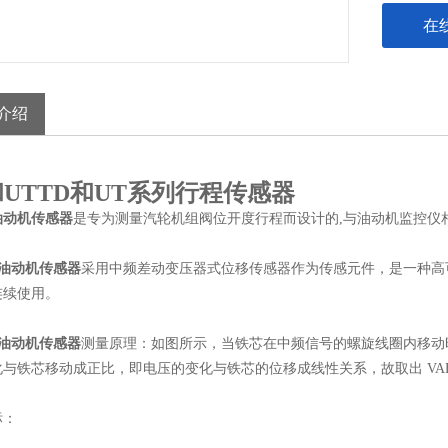
在
介绍
和UTTD和UT系列行程传感器
油动机传感器
是专为测量汽轮机组阀位开度行程而设计的,与油动机监控仪相
油动机传感器
采用中频差动变压器式位移传感器作为传感元件，是一种高
连续使用。
油动机传感器
测量原理：如图所示，当铁芯在中频信号的螺旋线圈内移动时，
与铁芯移动成正比，即电压的变化与铁芯的位移成线性关系，故取出 VAB
标：