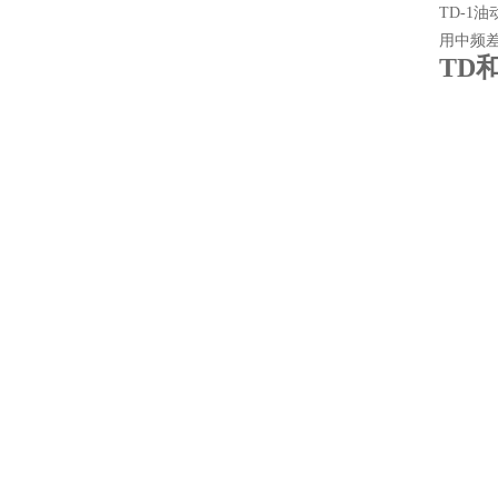
TD-1
用中频
TD