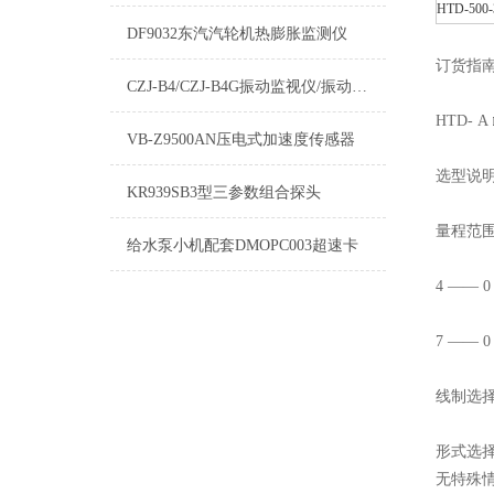
HTD-500-
DF9032东汽汽轮机热膨胀监测仪
订货指
CZJ-B4/CZJ-B4G振动监视仪/振动监视仪挂壁式
HTD- A 
VB-Z9500AN压电式加速度传感器
选型说
KR939SB3型三参数组合探头
量程范围 A
给水泵小机配套DMOPC003超速卡
4 —— 0
7 —— 0
线制选择 
形式选择
无特殊