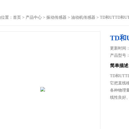
的位置：
首页
>
产品中心
>
振动传感器
>
油动机传感器
> TD和UTTD和
TD和
更新时间： 2
产品型号
简单描述
TD和UT
它把直线
各种物理
线性良好