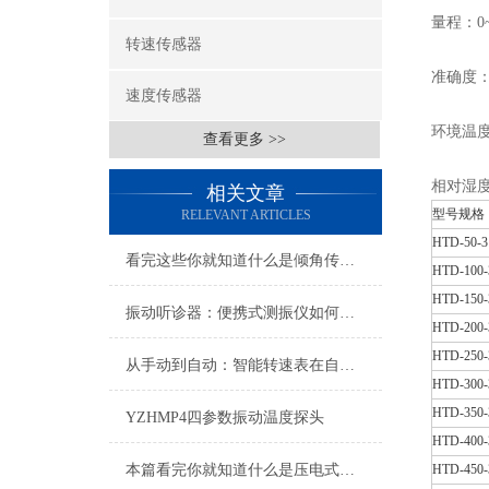
量程：0
转速传感器
准确度：
速度传感器
环境温度：
查看更多 >>
相对湿度
相关文章
型号规格
RELEVANT ARTICLES
HTD-50-3
看完这些你就知道什么是倾角传感器了
HTD-100-
HTD-150-
振动听诊器：便携式测振仪如何为设备健康与预测性维护赋能？
HTD-200-
HTD-250-
从手动到自动：智能转速表在自动化产线的赋能之路
HTD-300-
HTD-350-
YZHMP4四参数振动温度探头
HTD-400-
本篇看完你就知道什么是压电式速度传感器了
HTD-450-