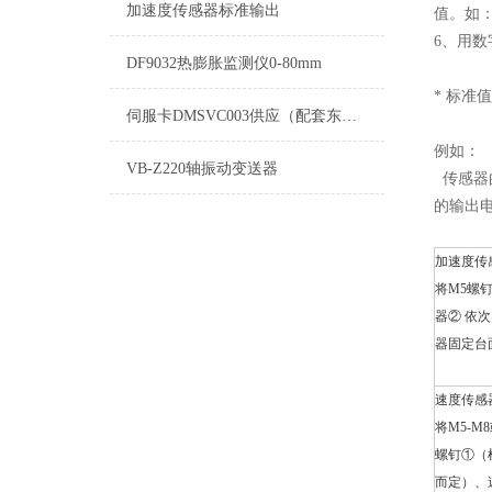
加速度传感器标准输出
值。如：
6、用
DF9032热膨胀监测仪0-80mm
* 标准
伺服卡DMSVC003供应（配套东汽机组）
例如：
VB-Z220轴振动变送器
传感器的
的输出电压
加速度传
将M5螺
器② 依
器固定台
速度传感
将M5-M8
螺钉①（
而定）、