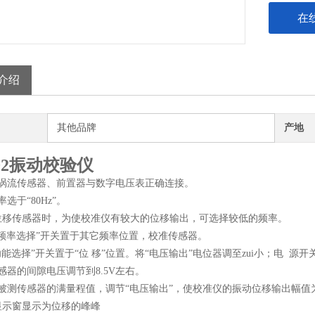
在
介绍
其他品牌
产地
-02振动校验仪
电涡流传感器、前置器与数字电压表正确连接。
选于“80Hz”。
位移传感器时，为使校准仪有较大的位移输出，可选择较低的频率。
“频率选择”开关置于其它频率位置，校准传感器。
功能选择”开关置于“位 移”位置。将“电压输出”电位器调至zui小；电 源开
感器的间隙电压调节到8.5V左右。
据被测传感器的满量程值，调节“电压输出”，使校准仪的振动位移输出幅值
显示窗显示为位移的峰峰