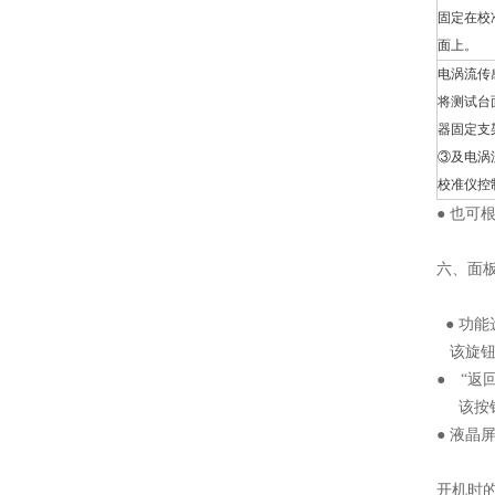
固定在校
面上。
电涡流传
将测试台
器固定支
③及电涡
校准仪控
● 也
六、面
● 功能
该旋钮
● “返
该按钮
● 液晶
开机时