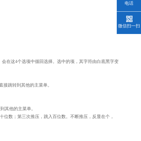
电话
微信扫一扫
时，会在这4个选项中循回选择。选中的项，其字符由白底黑字变
，直接跳转到其他的主菜单。
转到其他的主菜单。
入十位数；第三次推压，跳入百位数。不断推压，反显在个，