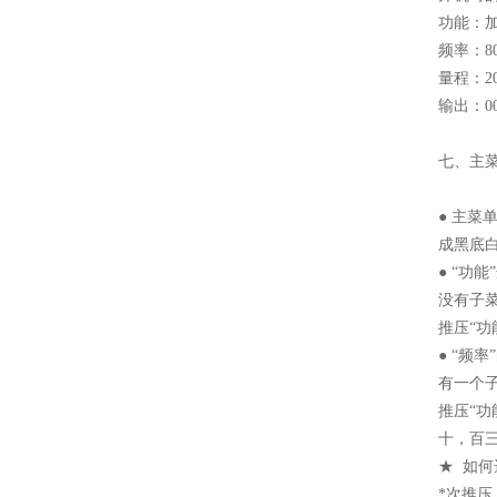
功能：
频率：80
量程：20
输出：00
七、主
● 主
成黑底白
● “功能
没有子菜
推压“功
● “频
有一个
推压“
十，百三
★ 如
*次推