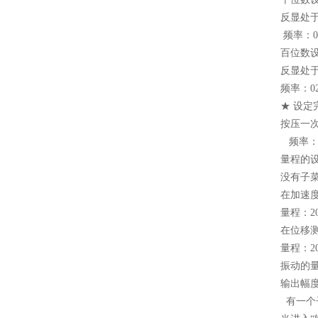
反显处
频率：0
百位数
反显处于
频率：02
★ 设定
按压一次
频率：0
量程的
没有子
在加速
量程：2
在位移
量程：20
振动的
输出幅
有一个