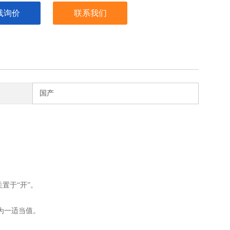
线询价
联系我们
国产
关置于“开”。
为一适当值。