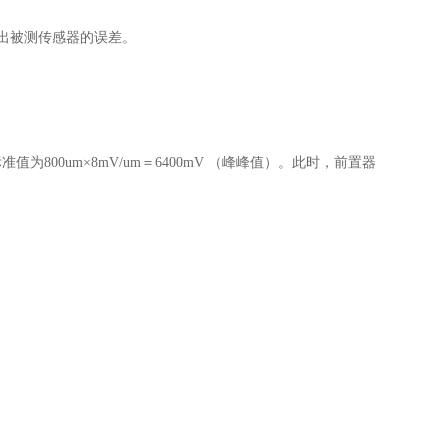
算出被测传感器的误差。
为800um×8mV/um＝6400mV （峰峰值）。此时，前置器