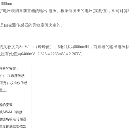
800um。
数字电压表测量前置器的输出 电压。根据所测出的电压(实测值)，即可计
值是由被测传感器的灵敏度所决定的。
灵敏度为8mV/um（峰峰值），则位移为800um时，前置器的输出电压标准值
有效值为6400mV÷2.828＝2263mV＝2.263V。
感器的安装：
钉①、加速度传感
次固定在校准仪传感
面上。
器的安装
或M5-M10转接
根据所校准传感器
速度传感器②依次