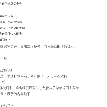
准仪传感器固定台
感器的安装
面①、电涡流传感
架②、传感器固定套
流传器④依次固定在
制面板上。
可根据实际需要，使用固定各种不同传感器的转换螺钉。
板介绍
选择旋钮
是一个旋转编码器，既可推压，又可左右旋转。
回”钮
在频率，输出幅度设置时，负责从子菜单返回主菜单。
屏幕上显示的内容如下：
的默认值：