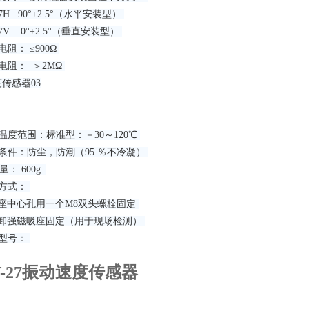
H 90°±2.5°（水平安装型）
7V 0°±2.5°（垂直安装型）
电阻： ≤900Ω
电阻： ＞2MΩ
传感器03
温度范围：标准型：－30～120℃
条件：防尘，防潮（95 ％不冷凝）
量： 600g
装方式：
底座中心孔用一个M8双头螺栓固定
快卸强磁吸座固定（用于现场检测）
货型号：
V-27振动速度传感器