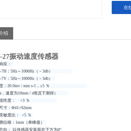
在
介绍
V-27振动速度传感器
率响应：
7H：5Hz～1000Hz（－3db）
V：5Hz～1000Hz（－3db）
敏度：20.0mv / mm s-1，±5 ％
Hz，速度为10mm / s情况下测得）
幅值线性度： <3 ％
尺寸：Ф41×92mm
灵敏度比： <5 ％
测位移：1mm（单峰值）
方向： 以传感器安装面在下方为0°