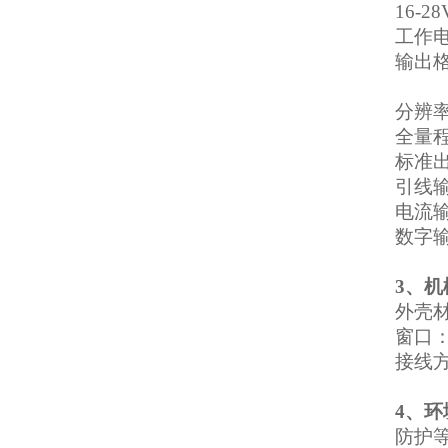
16-28
工作
输出格
模拟量
分辨率
全量程
标准出
引线
电流输
数字输
3
、机
外壳
窗口
接线
4
、环
防护等