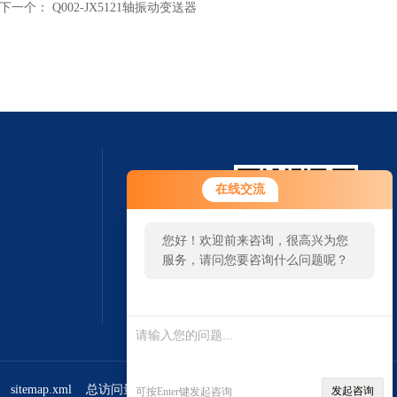
下一个：
Q002-JX5121轴振动变送器
您好！欢迎前来咨询，很高兴为您
在线交流
服务，请问您要咨询什么问题呢？
您好，看您停留很久了，是否找到
了需求产品，您可以直接在线与我
联系！
扫一扫 微信咨询
sitemap.xml
总访问量：381638
管理登陆
发起咨询
可按Enter键发起咨询