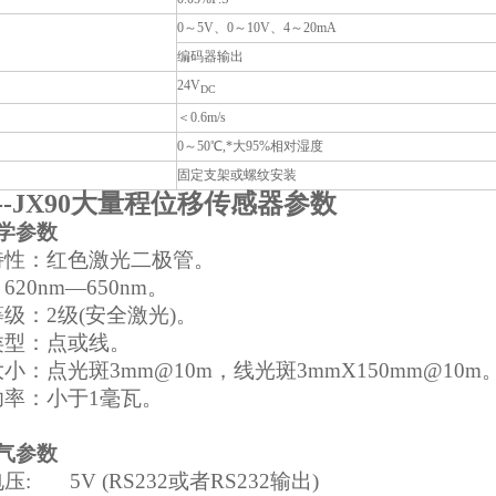
0～5V、0～10V、4～20mA
编码器输出
24V
DC
＜0.6m/s
0～50℃,*大95%相对湿度
固定支架或螺纹安装
L--JX90大量程位移传感器参数
学参数
光特性：红色激光二极管。
620nm—650nm。
级：2级(安全激光)。
类型：点或线。
小：点光斑3mm@10m，线光斑3mmX150mm@10m
功率：小于1毫瓦。
、电气参数
压: 5V (RS232或者RS232输出)