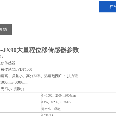
在
介绍
L--JX90大量程位移传感器参数
绍：
位移传感器
移传感器LVDT1000
精度高，误差小。高分辩率、温度范围广； 抗力强
000mm-8000mm
：无穷小（理论）
0～1500…2000…8000mm
0.1%、0.2%、0.3%F.S
无穷小（理论）
0.05%F.S