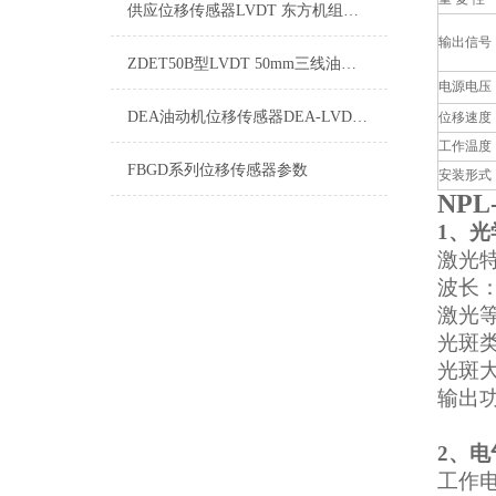
供应位移传感器LVDT 东方机组使用 原装产品
输出信号
ZDET50B型LVDT 50mm三线油动机位移传感器
电源电压
DEA油动机位移传感器DEA-LVDT-50-3
位移速度
工作温度
FBGD系列位移传感器参数
安装形式
NP
1
、光
激
波长：
激光等
光斑
光斑大
输出
2
工作电