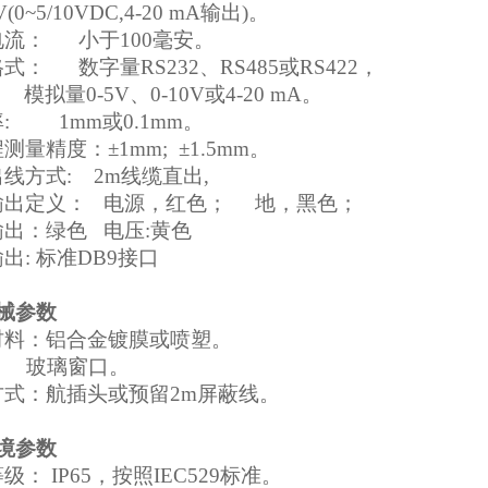
V(0~5/10VDC,4-20 mA
输出)。
电流： 小于100毫安。
式： 数字量RS232、RS485或RS422，
0-5V、0-10V或4-20 mA。
: 1mm或0.1mm。
测量精度：±1mm; ±1.5mm。
线方式: 2m线缆直出,
输出定义： 电源，红色； 地，黑色；
出：绿色 电压:黄色
出: 标准DB9接口
械参数
材料：铝合金镀膜或喷塑。
： 玻璃窗口。
方式：航插头或预留2m屏蔽线。
境参数
级： IP65，按照IEC529标准。