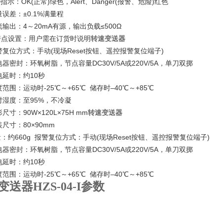
指示：OK(正常)绿色，Alert、Danger(报警、危险)红色
误差：±0.1%满量程
输出：4～20mA有源，输出负载≤500Ω
警点设置：用户需在订货时说明
转速变送器
复位方式：手动(现场Reset按钮、遥控报警复位端子)
器密封：环氧树脂，节点容量DC30V/5A或220V/5A，单刀双掷
延时：约10秒
范围：运动时-25℃～+65℃ 储存时–40℃～+85℃
湿度：至95%，不冷凝
寸：90W×120L×75H mm
转速变送器
尺寸：80×90mm
：约660g 报警复位方式：手动(现场Reset按钮、遥控报警复位端子)
器密封：环氧树脂，节点容量DC30V/5A或220V/5A，单刀双掷
延时：约10秒
范围：运动时-25℃～+65℃ 储存时–40℃～+85℃
变送器
HZS-04-I
参数