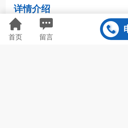
详情介绍
首页
留言
NF8XD分体式测振仪
是一种数字显示多功能振动测量仪
加速度计和磁吸座，能方便地测量
（A）、 速度值（V）、位移值（
效值读数。
其主要解决大振幅的测
19.99mm下测量。
该仪器采用集成化设计，结构紧凑合