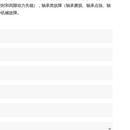
密封和间隙动力失稳），轴承类故障（轴承磨损、轴承点蚀、轴
种机械故障。