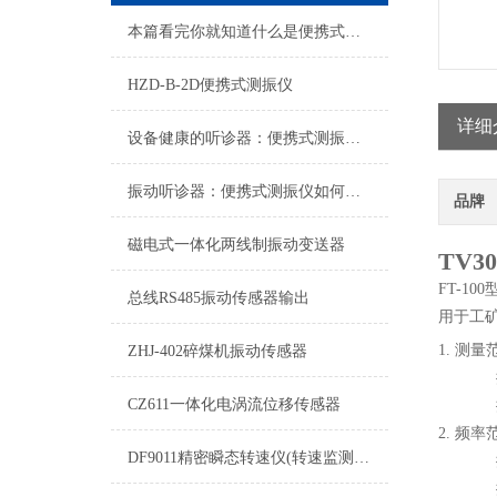
本篇看完你就知道什么是便携式测振仪了
HZD-B-2D便携式测振仪
详细
设备健康的听诊器：便携式测振仪选购指南
振动听诊器：便携式测振仪如何为设备健康与预测性维护赋能？
品牌
磁电式一体化两线制振动变送器
TV
FT-
总线RS485振动传感器输出
用于工
1. 测量
ZHJ-402碎煤机振动传感器
振动速度
CZ611一体化电涡流位移传感器
振动位移
2. 频率
DF9011精密瞬态转速仪(转速监测仪)说明书
振动速
振动位