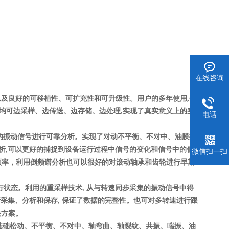
在线咨询
时性,以及良好的可移植性、可扩充性和可升级性。用户的多年使用,使
统均可边采样、边传送、边存储、边处理,实现了真实意义上的实
电话
械的振动信号进行可靠分析。实现了对动不平衡、不对中、油膜振
析,可以更好的捕捉到设备运行过程中信号的变化和信号中的低
微信扫一扫
频率，利用倒频谱分析也可以很好的对滚动轴承和齿轮进行早期
状态。利用的重采样技术, 从与转速同步采集的振动信号中得
行采集、分析和保存, 保证了数据的完整性。也可对多转速进行跟
决方案。
础松动、不平衡、不对中、轴弯曲、轴裂纹、共振、喘振、油