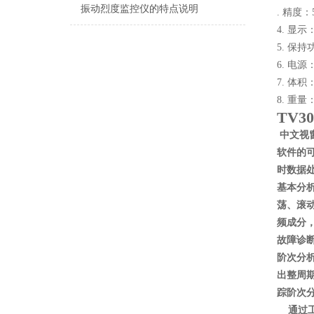
振动烈度监控仪的特点说明
. 精度：
4. 显
5. 保
6. 电
7. 体积：
8. 重量：
TV
中文视窗
软件的
时数据
基本分
荡、滚
频成分
故障诊
阶次分
出整周
踪阶次
通过工