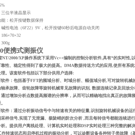
5%
示：三位半液晶显示
持功能：松开按键数据保持
源：碱性电池（6F22）9V，松开按键60秒后电源自动关闭
186×70×32
300g
300便携式测振仪
NT/2000/XP操作系统下采用Vc++编制的控制分析软件,具有*的实
可靠性、稳定性得到了极大的提高。DMA数据传送方式的应用,使所有系
处理。该套软件包括以下部分供用户选择:
析软件：包括基于FFT的频域分析、时域分析、幅值域分析,可对旋转机
动轴承故障、齿轮故障等旋转机械常见故障的识别, 数据连续记录及回放分
，通过增加分析点数提高频谱的分辨率，从而可以精确地找出真正的故障
断。
析软件：通过分析振动信号中与转速有关的特征量,识别旋转机械设备的运行
期采样信号,实现了无泄漏、极陡峭的阶次分析 ,而且每转信号都能连续进
分析。提供用户离线处理、计算机实时处理和DSP实时处理三种完整的解
作转速状态和启停机过程的振动分析，可以诊断设备各种转子类故障（基