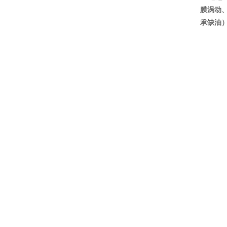
膜涡动
承缺油