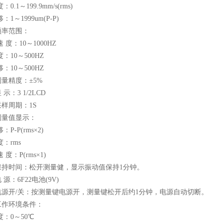
.1～199.9mm/s(rms)
～1999um(P-P)
频率范围：
度：10～1000HZ
10～500HZ
10～500HZ
测量精度：±5%
 示：3 1/2LCD
采样周期：1S
测量值显示：
-P(rms×2)
：rms
：P(rms×1)
保持时间：松开测量健，显示振动值保持1分钟。
 源：6F22电池(9V)
电源开/关：按测量键电源开，测量键松开后约1分钟，电源自动切断。
工作环境条件：
：0～50℃