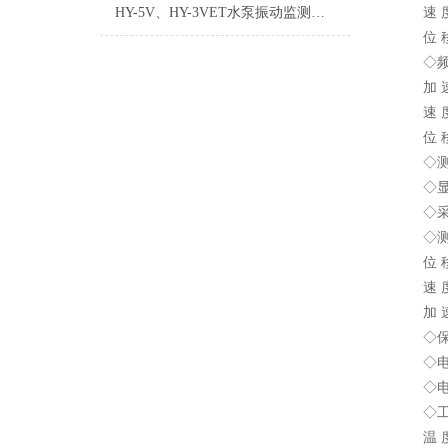
HY-5V、HY-3VET水泵振动监测保护仪
速 度：0
位 移：1
◇
加 速 
速 度：
位 移：
◇
◇
显
◇
◇
位 移：P
速 度
加 速 度
◇
◇
电
◇
◇
温 度