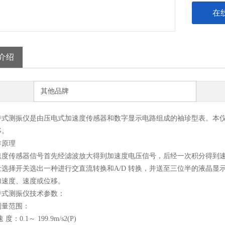
在
介绍
其他品牌
测振仪是由压电式加速度传感器和数字显示电路组成的袖珍型表。本仪
移。
原理
传感器信号首先经滤波放大得到加速度电压信号，后经一次积分得到速
选择开关选出一种进行交直流转换和A/D 转换，并送至三位半的液晶显示
加速度、速度或位移。
测振仪技术参数：
测量范围：
：0.1～ 199.9m/s2(P)