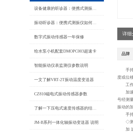
设备健康的听诊器：便携式测振仪选购指南
振动听诊器：便携式测振仪如何为设备健康与预测性维护赋能？
详细
数字式振动传感器一年保修
给水泵小机配套DMOPC003超速卡
品牌
智能振动仪表监测仪参数说明
手持式
度或位
一文了解VRT-2T振动温度变送器
工作
加速度
CZ810磁电式振动传感器参数
号经测量
振动的
了解一下压电式速度传感器的结构组成吧
手持式
◇
JM-B系列一体化轴振动变送器 说明
加 速 度