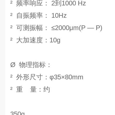
²
频率响应： 2到1000 Hz
²
自振频率： 10Hz
²
可测振幅： ≤2000μm(P — P)
²
大加速度：
10g
Ø
物理指标
：
²
外形尺寸：φ35×80mm
²
重 量：约
350g