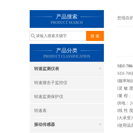
产品搜索
您现在
PRODUCT SEARCH
产品分类
PRODUCT CLASSIFICATION
SDJ-7
转速监测仪表
SDJ-
l频率响应：
转速撞击子监控仪
l灵 敏 度
l量 程： 
转速监测保护仪
供电：24
转速表
l线 性 
l大承受冲
振动传感器
l使用温度