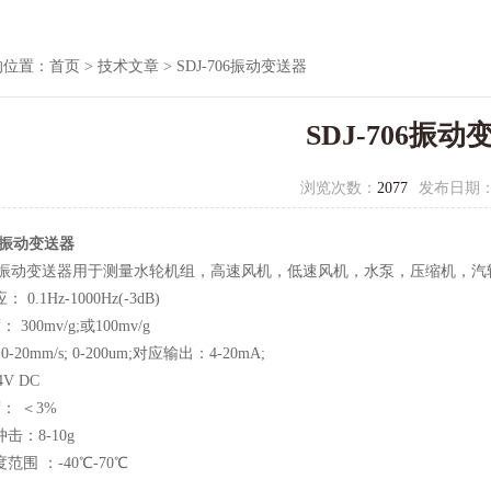
的位置：
首页
>
技术文章
> SDJ-706振动变送器
SDJ-706振动
浏览次数：
2077
发布日期
06振动变送器
706振动变送器用于测量水轮机组，高速风机，低速风机，水泵，压缩机，
 0.1Hz-1000Hz(-3dB)
： 300mv/g;或100mv/g
0-20mm/s; 0-200um;对应输出：4-20mA;
V DC
度： ＜3%
击：8-10g
范围 ：-40℃-70℃