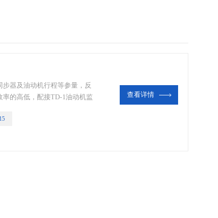
同步器及油动机行程等参量，反
查看详情
率的高低，配接TD-1油动机监
必要的。
15