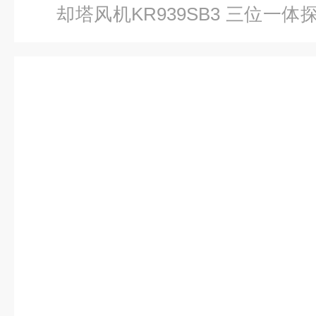
却塔风机KR939SB3 三位一体
组合探头KR-939SB3