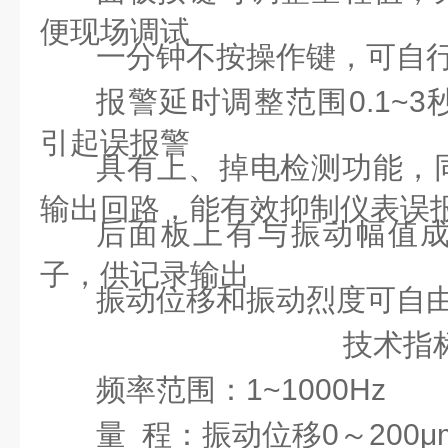
便现场调试
一分钟不按操作键，可自
报警延时调整范围
0.1~3
引起误报警
具有上、掉电检测功能，
输出回路，能有效抑制仪表误
后面板上有与振动幅值
子，供记录输出
振动位移和振动烈度可自
技术指
频率范围：
1~1000Hz
量
程：振动位移
0
～
200
μ