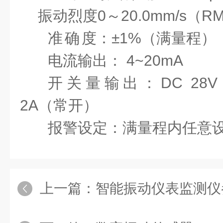
振动烈度
0
～
20.0mm/s
（
R
准
确
度：±
1%
（满量程）
电流输出：
4~20mA
开关量输出：
DC 28V 
2A
（常开）
报警设定：满量程内任意
上一篇：
智能振动仪表监测仪