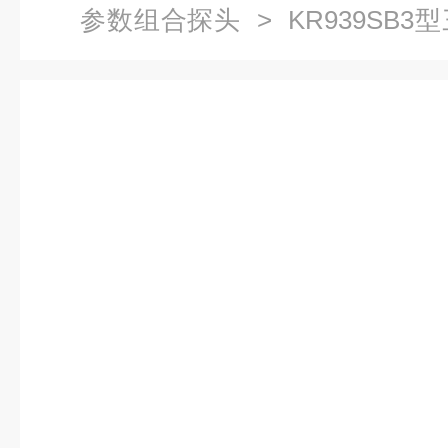
参数组合探头
> KR939SB
明