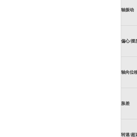
轴振动
偏心/摆
轴向位
胀差
转速/超