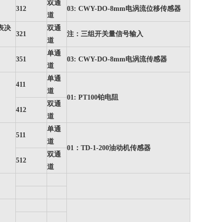
双通
312
03: CWY-DO-8mm电涡流位移传感器
道
表决
双通
321
注：三组开关量信号输入
道
单通
351
03: CWY-DO-8mm电涡流传感器
道
单通
411
道
01: PT100铂电阻
双通
412
道
单通
511
道
01：TD-1-200油动机传感器
双通
512
道