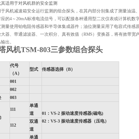
尤其适用于对风机群的安全监测
用于风机减速箱安全运行监测的组合探头，在其内部分别集成了测量油温
对应的4～20mA标准电流信号，可以配接各种通用型二次仪表或计算机数
度测量使用铂电阻传感器和半导体集成器件；油位测量采用了电容式传感
放大器、带通滤波器、一次积分、真有效值（RMS）变换器，将有效带宽内
mA输出。
塔风机TSM-803三参数组合探头
代号
型式
传感器选择（B）
（A）
001
002
块
003
单通
111
道
01：VS-2 振动速度传感器(磁电)
动
02：VS-3 振动速度传感器（压电）
双通
112
道
单通