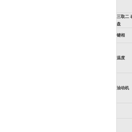
三取二 
盘
键相
温度
油动机