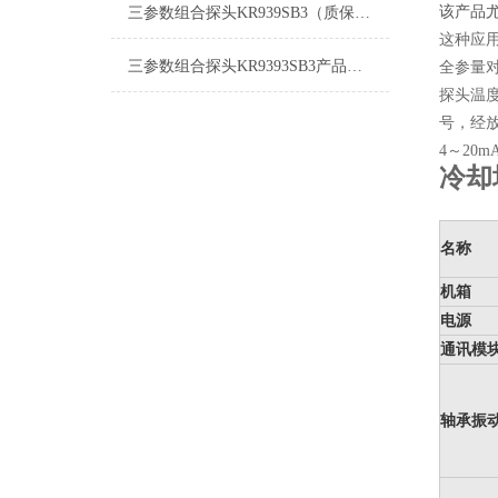
该产品
三参数组合探头KR939SB3（质保3年）
这种应
三参数组合探头KR9393SB3产品更新
全参量
探头温
号，经
4～20
冷却
名称
机箱
电源
通讯模
轴承振