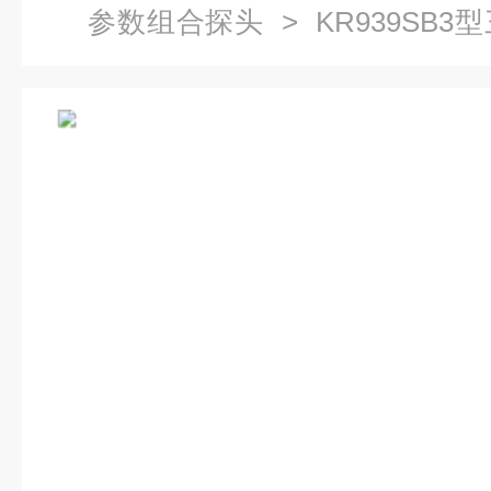
参数组合探头
> KR939SB
应