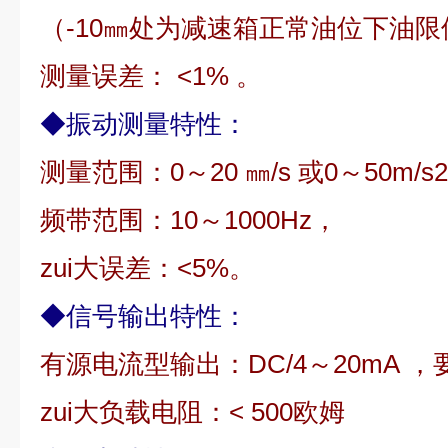
（
-10
㎜处为减速箱正常油位下油限
测量误差：
<1%
。
◆
振动测量特性：
测量范围：
0
～
20
㎜
/s
或
0
～
50m/s2
频带范围：
10
～
1000Hz
，
zui大误差：
<5%
。
◆
信号输出特性：
有源电流型输出：
DC/4
～
20mA
，
zui大负载电阻：
< 500
欧姆