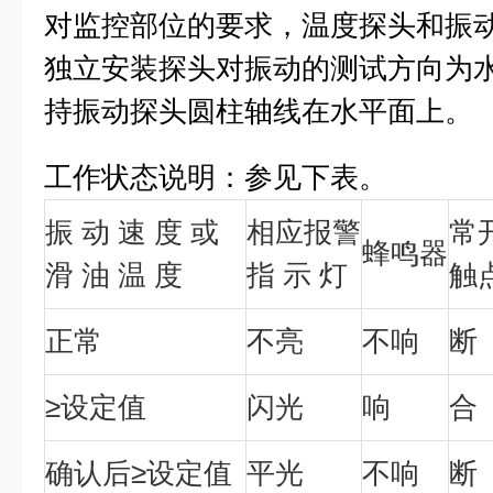
对监控部位的要求，温度探头和振
独立安装
探头对振动的测试方向为
持振动探头圆柱轴线在水平面上。
工作状态说明：
参见下表。
振
动
速
度
或
相应报警
常
蜂鸣器
滑
油
温
度
指
示
灯
触
正常
不亮
不响
断
≥设定值
闪光
响
合
确认后≥设定值
平光
不响
断