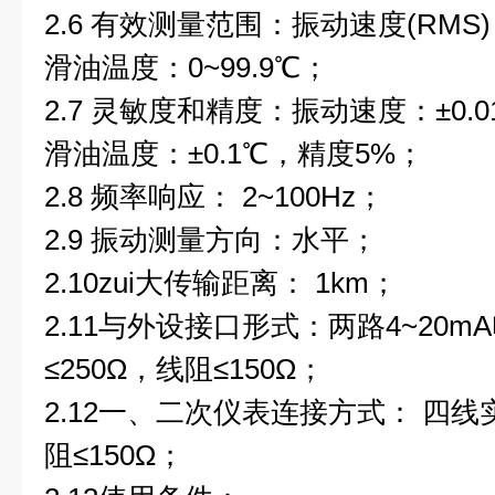
2.6
有效测量范围：振动速度
(RMS)
滑油温度：
0~99.9
℃；
2.7
灵敏度和精度：
振动速度：±
0.
滑油温度：±
0.1
℃，精度
5%
；
2.8
频率响应：
2~100Hz
；
2.9
振动测量方向：水平；
2.10
zui大传输距离：
1km
；
2.11
与外设接口形式：两路
4~20mA
≤
250
Ω，线阻≤
150
Ω；
2.12
一、二次仪表连接方式：
四线
阻≤
150
Ω；