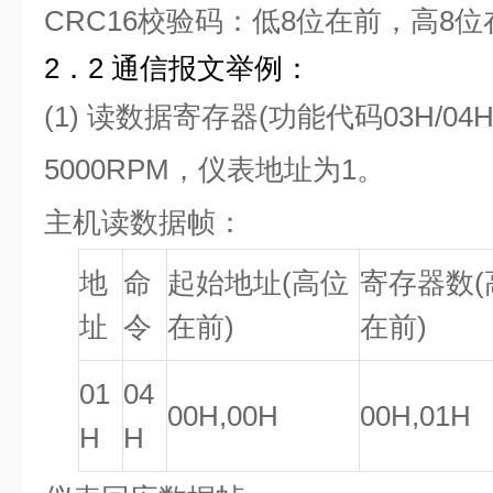
CRC16校验码：低8位在前，高8
2．2 通信报文举例：
(1) 读数据寄存器(功能代码03H/0
5000RPM，仪表地址为1。
主机读数据帧：
地
命
起始地址(高位
寄存器数(
址
令
在前)
在前)
01
04
00H,00H
00H,01H
H
H