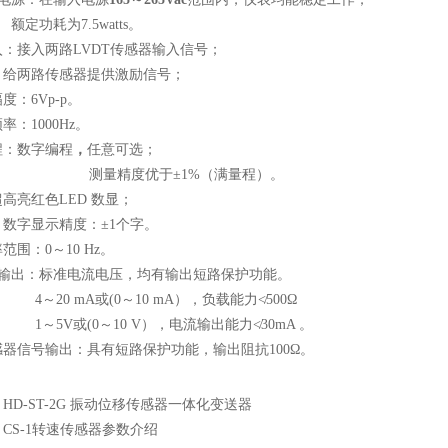
额定功耗为
7.5watts
。
：接入两路LVDT传感器输入信号；
给两路传感器提供激励信号；
度：6
Vp-p
。
率：1000Hz
。
程：数字编程
，
任意可选；
测量精度优于
±
1%
（满量程）。
超
高亮红色LED 数显；
数字显示精度：
±1个字
。
范围：0
～10
Hz
。
输出：
标准电流电压，均有输出短路保护功能。
4
～
20 mA
或
(0
～
10 mA
），负载能力
≮
500
Ω
1
～
5V
或
(0
～
10 V
），电流输出能力
≮30
mA
。
感器信号输出：具有短路保护功能，输出阻抗
100
Ω。
：
HD-ST-2G 振动位移传感器一体化变送器
：
CS-1转速传感器参数介绍