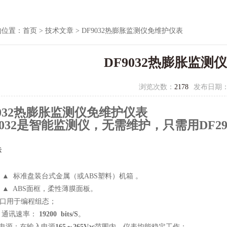
的位置：
首页
>
技术文章
> DF9032热膨胀监测仪免维护仪表
DF9032热膨胀监测
浏览次数：
2178
发布日期
9032热膨胀监测仪免维护仪表
9032是智能监测仪，无需维护，只需用DF2
标
▲
标准盘装台式金属（或ABS塑料）机箱 。
▲
ABS
面框，柔性薄膜面板。
口用于编程组态；
通讯速率：
19200 bits/S
。
电源：在输入电源
165
～
265Vac
范围内，仪表均能稳定工作；