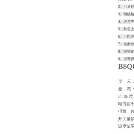
2、可通
3、断线
4、通道
5、具备
6、可以
7、当参
8、报警
9、报警
BS
显
示
量
程
准
确
度
电流输
报警、
开关量
温度范