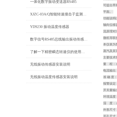
一体化数字振动变送器RS485
可提出早
平面。
XJZC-03A/Q智能转速撞击子监测保护仪参数
功能说明(
轴向位移
YD9230 振动温度传感器
流原理对
微机等联
数字信号RS485总线输出振动传感器 变送器参数说明
本仪表为
蒸汽及其
了解一下精密瞬态转速仪的使用小技巧吧
主要技术
量 程：±
无线振动传感器安装说明
电流输出：
无线振动温度传感器安装说明
准 确 度
报警设定
开关量输出
环境温度：
湿 度：≤
外形尺寸：1
开孔尺寸：