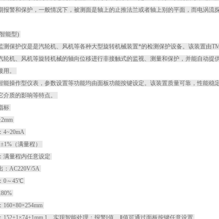
期报警和保护，一般情况下，被测面是轴上的止推法兰或者轴上别的平面，而电涡流
智能型)
监测保护仪是是汽轮机、风机等各种大型旋转机械装置*的检测保护设备。该装置由TM
汽轮机、风机等旋转机械的轴向位移进行非接触式的监视、测量和保护，并能自动提
接用。
智能操作型仪表，参数设置等功能均由面板功能按键设定。该装置质量可靠，性能稳
它介质的影响等特点。
指标
2mm
4~20mA
：±1%（满量程）
：满量程内任意设定
：AC220V/5A
0～45℃
80%
60×80×254mm
152+1×74+1mm 1、实现智能处理：报警Ⅰ值、Ⅱ值可通过面板按键任意设置