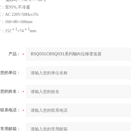
度：至
95%,
不冷凝
压：
AC 220V/50Hz
±
5%
寸：
160
×
80
×
160mm
＋
1
＋
1
寸：
152
×
74
mm
产品：
您的单位：
您的姓名：
联系电话：
常用邮箱：