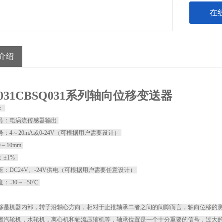
在
介绍
Q031CBSQ031系列轴向位移变送器
：
入信号：电涡流传感器输出
信号：4～20mA或0-24V（可根据用户需要设计）
0～10mm
度：±1%
电压：DC24V、-24V供电（可根据用户需要任意设计）
度：-30～+50℃
是机器内部，转子沿轴心方向，相对于止推轴承二者之间的间隙而言，轴向位移的测
燃汽轮机，水轮机，离心机和轴流压缩机等，轴承位置是一个十分重要的信号，过大