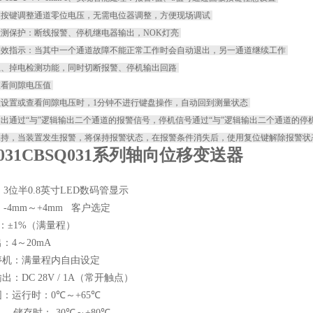
过按键调整通道零位电压，无需电位器调整，方便现场调试
检测保护：断线报警、停机继电器输出，NOK灯亮
失效指示：当其中一个通道故障不能正常工作时会自动退出，另一通道继续工作
上、掉电检测功能，同时切断报警、停机输出回路
查看间隙电压值
数设置或查看间隙电压时，1分钟不进行键盘操作，自动回到测量状态
输出通过“与”逻辑输出二个通道的报警信号，停机信号通过“与”逻辑输出二个通道的停
保持，当装置发生报警，将保持报警状态，在报警条件消失后，使用复位键解除报警
Q031CBSQ031系列轴向位移变送器
：
3
位半
0.8
英寸
LED
数码管显示
：
-4mm
～
+4mm
客户选定
：±
1%
（满量程）
出：
4
～
20mA
停机：满量程内自由设定
输出：
DC 28V / 1A
（常开触点）
围：运行时：
0
℃～
+65
℃
储存时：
-30
℃～
+80
℃