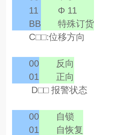
11
Φ 11
BB
特殊订货
C□□:位移方向
00
反向
01
正向
D□□ 报警状态
00
自锁
01
自恢复