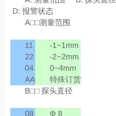
D: 报警状态
A□□测量范围
11
-1~1mm
22
-2~2mm
04
0~4mm
AA
特殊订货
B□□ 探头直径
08
Φ 8