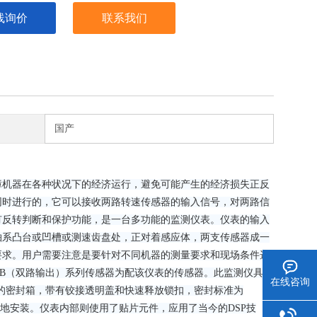
线询价
联系我们
国产
障机器在各种状况下的经济运行，避免可能产生的经济损失正反
同时进行的，它可以接收两路转速传感器的输入信号，对两路信
有反转判断和保护功能，是一台多功能的监测仪表。仪表的输入
轴系凸台或凹槽或测速齿盘处，正对着感应体，两支传感器成一
要求。用户需要注意是要针对不同机器的测量要求和现场条件选
70B（双路输出）系列传感器为配该仪表的传感器。此监测仪具有
在线咨询
材质的密封箱，带有铰接透明盖和快速释放锁扣，密封标准为
场就地安装。仪表内部则使用了贴片元件，应用了当今的DSP技