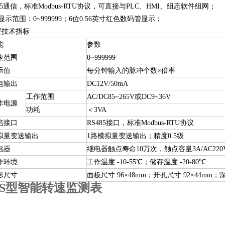
5
通信，标准
Modbus-RTU
协议，可直接与
PLC
、
HMI
、组态软件组网；
显示范围：
0~999999
；
6
位
0.56
英寸红色数码管显示；
要技术指标
能
参数
速范围
0~999999
示值
每分钟输入的脉冲个数×倍率
电输出
DC12V/50mA
工作范围
AC/DC85~265V
或
DC9~36V
作电源
功耗
＜
3VA
信接口
RS485
接口，标准
Modbus-RTU
协议
拟量变送输出
1
路模拟量变送输出；精度
0.5
级
电器
继电器触点寿命
10
万次，触点容量
3A
/AC220
作环境
工作温度
:-10-55
℃
；储存温度
:-20-80
℃
形尺寸
面板尺寸
:96
×
48mm
；开孔尺寸
:92
×
44mm
；
-6S型智能转速监测表