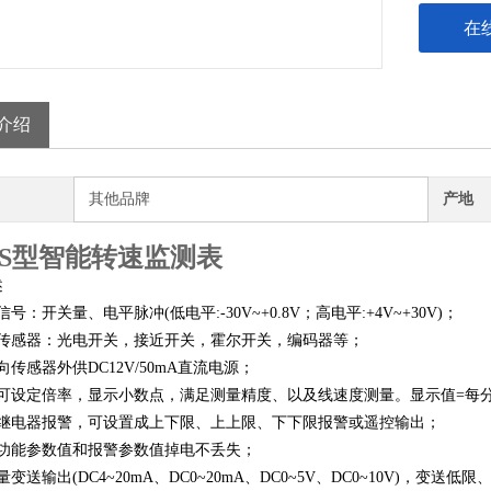
在
介绍
其他品牌
产地
-6S型智能转速监测表
述
信号：开关量、电平脉冲
(
低电平
:-30V~+0.8V
；高电平
:+4V~+30V)
；
传感器：光电开关，接近开关，霍尔开关，编码器等；
向传感器外供
DC12V/50mA
直流电源；
可设定倍率，显示小数点，满足测量精度、以及线速度测量。显示值
=
每
继电器报警，可设置成上下限、上上限、下下限报警或遥控输出；
功能参数值和报警参数值掉电不丢失；
量变送输出
(DC4~20mA
、
DC0~20mA
、
DC0~5V
、
DC0~10V)
，变送低限