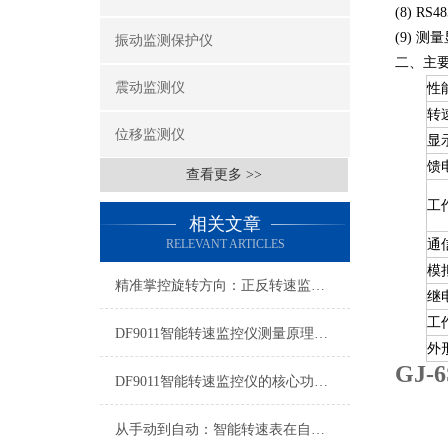
(8) RS48
(9)
测量
振动监测保护仪
二、主
震动监测仪
性
转
位移监测仪
显
馈
查看更多 >>
工
相关文章
RELEVANT ARTICLES
通
模
精准掌控旋转方向：正反转速监测仪的选型、安装与调试指南
继
工
DF9011智能转速监控仪测量原理解析
外
GJ
DF9011智能转速监控仪的核心功能有哪些？
从手动到自动：智能转速表在自动化产线的赋能之路