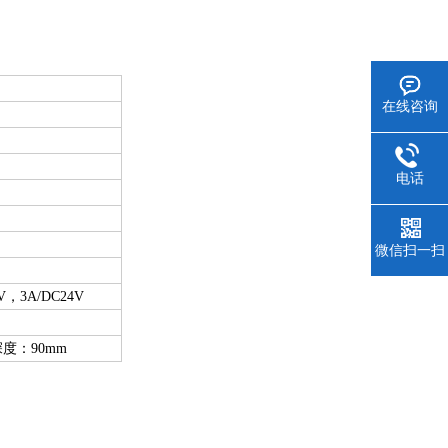
在线咨询
电话
微信扫一扫
V
，
3A
/DC24V
深度：
90mm