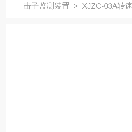
击子监测装置
> XJZC-03A