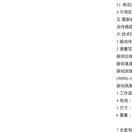
3）将
4 不用
五 重新
当传感
六 技术
1 振动
2 测量
振动位移(峰
振动速度(真
振动加速度(
(908B):
振动高频加速
3 工作温
4 电池
5 尺寸：1
6 重量
7 全套