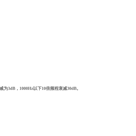
00Hz衰减为3dB，1000Hz以下10倍频程衰减30dB。