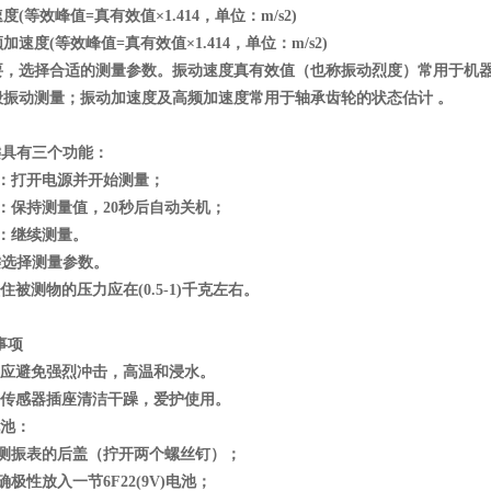
度(等效峰值=真有效值×1.414，单位：m/s2)
加速度(等效峰值=真有效值×1.414，单位：m/s2)
要，选择合适的测量参数。振动速度真有效值（也称振动烈度）常用于机
般振动测量；振动加速度及高频加速度常用于轴承齿轮的状态估计 。
"键具有三个功能：
下：打开电源并开始测量；
：保持测量值，20秒后自动关机；
按：继续测量。
"键选择测量参数。
顶住被测物的压力应在(0.5-1)千克左右。
事项
器应避免强烈冲击，高温和浸水。
持传感器插座清洁干躁，爱护使用。
电池：
开测振表的后盖（拧开两个螺丝钉）；
确极性放入一节6F22(9V)电池；