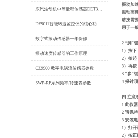
振动加速
东汽油动机中等量程传感器DET300A
振动高频
请按需
DF9011智能转速监控仪的核心功能有哪些？
用于一
数字式振动传感器一年保修
2 “测
1）按
振动速度传感器的工作原理
2）抬起
3）再
CZ9900 数字电涡流传感器参数
3 “参
4 探针
SWP-RP系列频率/转速表参数
四 注意
1 此仪
2 请保
3 安装
1）打
2）按正