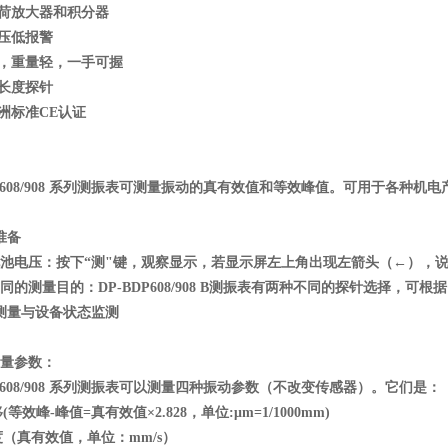
电荷放大器和积分器
压低报警
小，重量轻，一手可握
长度探针
洲标准CE认证
DP608/908 系列测振表可测量振动的真有效值和等效峰值。可用于各
准备
查电池电压：按下“测"键，观察显示，若显示屏左上角出现左箭头（←），
不同的测量目的：DP-BDP608/908 B测振表有两种不同的探针选择
测量与设备状态监测
测量参数：
DP608/908 系列测振表可以测量四种振动参数（不改变传感器）。它们是：
等效峰-峰值=真有效值×2.828，单位:μm=1/1000mm)
（真有效值，单位：mm/s）