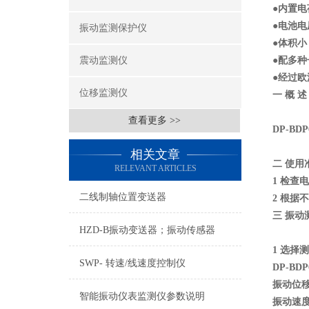
●内置
●电池电
振动监测保护仪
●体积
震动监测仪
●配多种
●经过欧
位移监测仪
一 概 述
查看更多 >>
DP-B
相关文章
二 使用
RELEVANT ARTICLES
1 检
二线制轴位置变送器
2 根据
三 振动
HZD-B振动变送器；振动传感器
1 选择
SWP- 转速/线速度控制仪
DP-B
振动位移(
智能振动仪表监测仪参数说明
振动速度