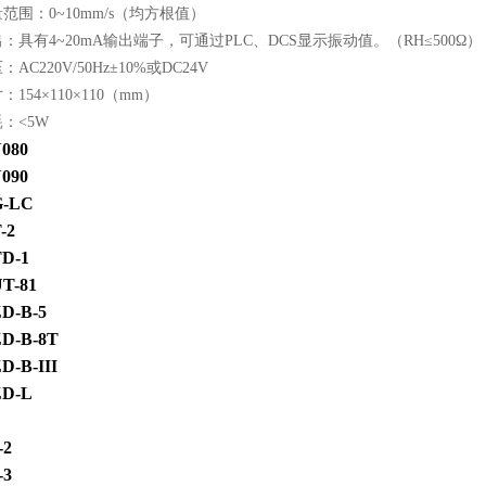
范围：0~10mm/s（均方根值）
：具有4~20mA输出端子，可通过PLC、DCS显示振动值。（RH≤500Ω）
AC220V/50Hz±10%或DC24V
154×110×110（mm）
：<5W
080
090
-LC
-2
D-1
T-81
D-B-5
D-B-8T
D-B-III
D-L
-2
-3