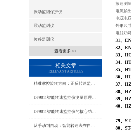
振速测量
电流输出
振动监测保护仪
电源电压：
震动监测仪
外形尺寸：
电源功耗
位移监测仪
31
、
EN
32
、
EN
查看更多 >>
33
、
HG
34
、
HT
相关文章
35
、
HT
RELEVANT ARTICLES
36
、
HU
精准掌控旋转方向：正反转速监测仪的选型、安装与调试指南
37
、
HZ
38
、
HZ
DF9011智能转速监控仪测量原理解析
39
、
HZ
40
、
HZ
DF9011智能转速监控仪的核心功能有哪些？
79
、
ST
从手动到自动：智能转速表在自动化产线的赋能之路
80
、
ST