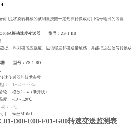
-4
的作用是将旋转机械的被测量按照一定规律转换成可用信号输出的装置
BSQ056A振动速度变送器
型号：ZS-1-BD
理：
感器是一种对磁感应强度、磁场强度和磁通量敏感，并能把这些信号转换
器 型号：ZS-1-BD
数：
-BD转速传感器的技术参数
阻： 150Ω～200Ω
齿轮： 模数2～4（渐开线）
度： -10～120℃
 动： 20g
尺寸： 螺纹M16×1
-C01-D00-E00-F01-G00转速变送监测表