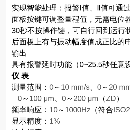
实现智能处理：报警Ⅰ值、Ⅱ值可通
面板按键可调整量程值，无需电位
30秒不按操作键，可自行回到运行
后面板上有与振动幅度值成正比的
输出
具有报警延时功能（0~25.5秒任意
仪
表
测量范围：
0
～
10 mm/s
、
0
～
20 mm
0
～
100 μm
、
0
～
200 μm
（
ZD
）
频率响应：
10
～
1000Hz
（符合
ISO2
显示精度：
1%