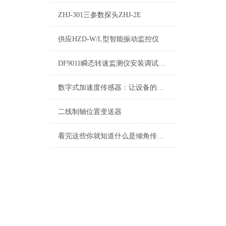
ZHJ-301三参数探头ZHJ-2E
供应HZD-W/L型智能振动监控仪
DF9011瞬态转速监测仪安装调试免费指导
数字式加速度传感器：让设备的每一次颤动都有迹可循
二线制轴位置变送器
看完这些你就知道什么是倾角传感器了