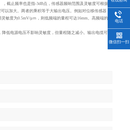
在线咨询
B），截止频率也是指-3dB点，传感器频响范围及灵敏度可根据用
程可以加大。两者的乘积等于大输出电压。例如对位移传感器，
灵敏度为0.5mV/µｍ，则低频端的量程可达16mm。高频端的量
电话
6V，降低电源电压不影响灵敏度，但量程随之减小。输出电缆可长
微信扫一扫