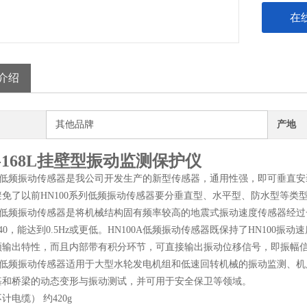
在
介绍
其他品牌
产地
J-168L挂壁型振动监测保护仪
0A低频振动传感器是我公司开发生产的新型传感器，通用性强，即可垂直安
避免了以前HN100系列低频振动传感器要分垂直型、水平型、防水型等类
00A低频振动传感器是将机械结构固有频率较高的地震式振动速度传感器经
～1/40，能达到0.5Hz或更低。HN100A低频振动传感器既保持了HN1
频输出特性，而且内部带有积分环节，可直接输出振动位移信号，即振幅
00A低频振动传感器适用于大型水轮发电机组和低速回转机械的振动监测、
基和桥梁的动态变形与振动测试，并可用于安全保卫等领域。
计电缆） 约420g