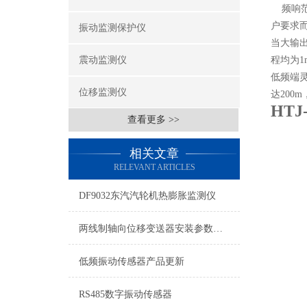
频响范围
户要求
振动监测保护仪
当大输出
震动监测仪
程均为1
低频端灵
位移监测仪
达200
HT
查看更多 >>
相关文章
RELEVANT ARTICLES
DF9032东汽汽轮机热膨胀监测仪
两线制轴向位移变送器安装参数说明
低频振动传感器产品更新
RS485数字振动传感器