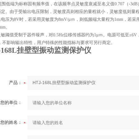
低端为标称固有频率值，在该频率点灵敏度衰减至名义值0.707（-3d
而定。由于受输出电压限制，灵敏度高则相应的量程就小，灵敏度低则量
电压为8V时，若采用灵敏度为8mV/µｍ，则低频端大量程为1mm，若采用
mm。
敏阈值受制于器件噪声，对0.5Hz位移传感器约为1µｍ。电源可低至±
m，不影响输出特性，用户特殊的性能指标与要求可另行商定。
J-168L挂壁型振动监测保护仪
产品：
您的单位：
您的姓名：