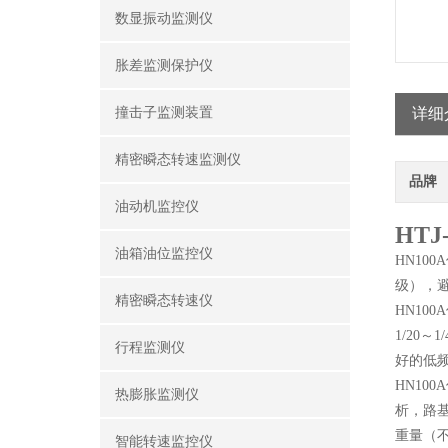
数显振动监测仪
胀差监测保护仪
撞击子监测装置
详细
精密瞬态转速监测仪
品牌
油动机监控仪
HT
油箱油位监控仪
HN10
级），
精密瞬态转速仪
HN1
1/20
行程监测仪
好的低
HN1
热膨胀监测仪
析，路
重量（不
智能转速监控仪