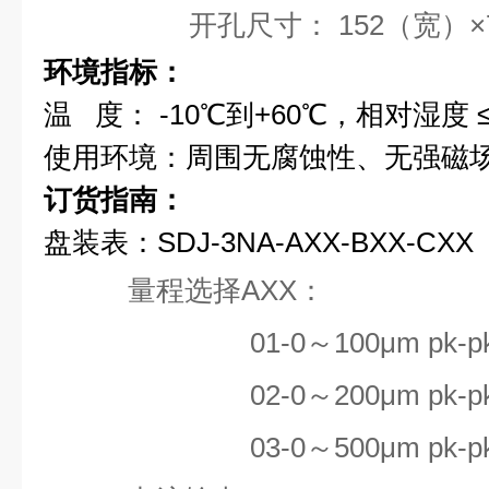
开孔尺寸： 152（宽）×7
环境指标：
温 度： -10
℃
到+60
℃
，相对湿度 ≤
使用环境：
周围无腐蚀性、无强磁
订货指南：
盘装表：SDJ-3NA-AXX-BXX-CXX
量程选择AXX：
01-0
～100μm pk-p
02-0～200μm pk-p
03-0～500μm pk-p