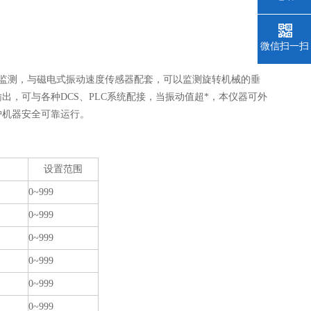
微信扫一扫
监测，与磁电式振动速度传感器配套，可以监测旋转机械的垂
输出，可与各种
DCS
、
PLC
系统配接，当振动值超*，本仪器可外
护机器安全可靠运行。
设置范围
0~999
0~999
0~999
0~999
0~999
0~999