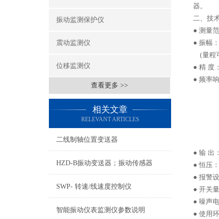
器。
二、技
振动监测保护仪
● 测量范
震动监测仪
● 振幅：
(量程
位移监测仪
● 精 度
● 频率响
查看更多 >>
30～
10～
相关文章
RELEVANT ARTICLES
二线制轴位置变送器
● 输 出
HZD-B振动变送器；振动传感器
● 恒压
● 报警
SWP- 转速/线速度控制仪
● 开关量
● 噪声
智能振动仪表监测仪参数说明
● 使用