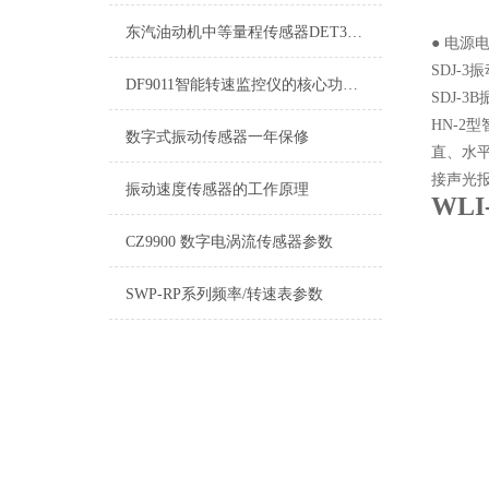
相对
东汽油动机中等量程传感器DET300A
● 电源电
SDJ-
DF9011智能转速监控仪的核心功能有哪些？
SDJ-
HN-2
型
数字式振动传感器一年保修
直、水
接声光
振动速度传感器的工作原理
WL
CZ9900 数字电涡流传感器参数
SWP-RP系列频率/转速表参数