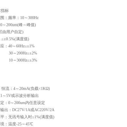
术指标
围：频率：10～300Hz
0～200um(峰～峰值)
可由用户自定)
：≤±0.5%(满度值)
应：40～60Hz≤±1%
200Hz≤±2%
300Hz≤±3%
：恒流：4～20mA(负载<1KΩ)
：1～5V或示波分析输出
设定：0～200um内任意设定
输出：DC27V/1A或AC220V/2A
电平：无讯号输入时≤1%(满度值)
环境：温度-25～45℃