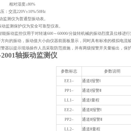
湿度≤80%
压：交流220V±10%/50Hz
3振动监测仪为普通型振动表。
3B振动监测保护仪为安全可靠型仪表。
智能振动监控仪用于对转速
600
～
60000/
分旋转机械的振动烈度及位移进行
平方向的振动，振动值大小由仪器前面板显示，同时具有标准的模拟电流
报警器以提示现场操作人员采取防范措施，并有两级报警开关量输出，保
I-2001轴振动监测仪
参数标志
参数说明
EE1–
通道Ⅰ报警Ⅰ
PP1–
通道Ⅰ报警Ⅱ
LL1–
通道Ⅰ量程
EE2–
通道Ⅱ报警Ⅰ
PP2–
通道Ⅱ报警Ⅱ
LL2–
通道Ⅱ量程