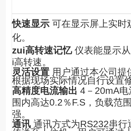
快速显示
可在显示屏上实时
化。
zui高转速记忆
仪表能显示从
i高转速。
灵活设置
用户通过本公司提
根据现场实际情况自行设置
高精度电流输出
4
－
20mA
电
围内高达
0.2
％
F.S
，负载范
强。
通讯
通讯方式为
RS232
串行