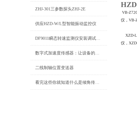
HZ
ZHJ-301三参数探头ZHJ-2E
VB-Z72
仪，VB-
供应HZD-W/L型智能振动监控仪
XZD-L
DF9011瞬态转速监测仪安装调试免费指导
仪，XZ
数字式加速度传感器：让设备的每一次颤动都有迹可循
二线制轴位置变送器
看完这些你就知道什么是倾角传感器了