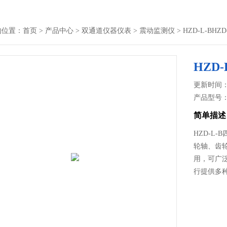
的位置：
首页
>
产品中心
>
双通道仪器仪表
>
震动监测仪
> HZD-L-B
HZD
更新时间： 2
产品型号
简单描述
HZD-L
轮轴、齿
用，可广
行提供多