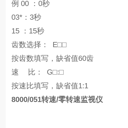
例
00
：
0
秒
03*：
3
秒
15 ：
15
秒
齿数选择：
E
□□
按齿数填写，缺省值
60
齿
速
比：
G
□
:
□
按速比填写，缺省值
1:1
8000/051转速/零转速监视仪