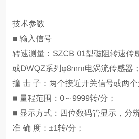
技术参数
■ 输入信号
转速测量：
SZCB-01
型磁阻转速传
或
DWQZ
系列φ
8mm
电涡流传感器
撞 击 子：两个接近开关信号或两
■ 量程范围：
0
～
9999
转
/
分；
■ 显示方式：四位数码管显示，分
准 确 度：
±1
转
/
分；