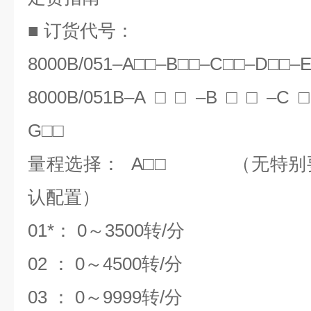
■ 订货代号：
8000B/051–A□□
–B
□□
–C
□□
–D
□□
–
8000B/051B–A□□
–B
□□
–C
G
□□
量程选择：
A
□□
（无特别
认配置）
01*：
0
～
3500
转
/
分
02 ：
0
～
4500
转
/
分
03 ：
0
～
9999
转
/
分