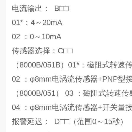
电流输出：
B
□□
01*：
4
～
20mA
02 ：
0
～
10mA
传感器选择：
C
□□
（
8000B/051B
）
01*
：磁阻式转速
02 ：φ
8mm
电涡流传感器+PNP型
（
8000B/051
）
03
：磁阻式转速传
04 ：φ
8mm
电涡流传感器+开关量
报警延迟：
D
□□（范围
0
～
15
秒）