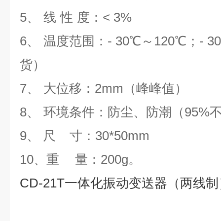
5
、
线
性
度：< 3%
6
、
温度范围：- 30
℃
～120
℃
；- 30
货）
7
、
大位移：
2
mm（
峰
峰值）
8
、
环境条件：防尘、防潮（95%
9
、
尺 寸：30*50mm
10
、重
量：200g。
CD-21T一体化振动变送器（两线制