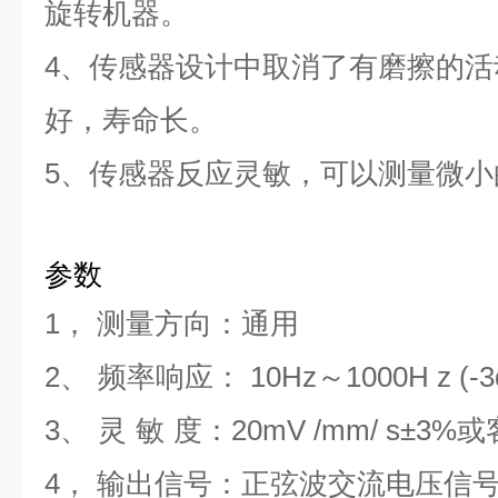
旋转机器。
4、传感器设计中取消了有磨擦的
好，
寿命长。
5
、
传感器反应灵敏，
可以测量微小
参数
1
， 测量方向：通用
2、
频率响应： 10Hz～1000H z (-3
3、
灵
敏
度：
2
0mV /mm/ s±
3
%
或
4， 输出信号：正弦波交流电压信