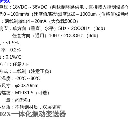
供电电压：18VDC～36VDC（两线制环路供电，直接接入控制设
 程:0～100mm/s（速度值/振动烈度)或0～1000um（位移值/振
 出：两线制输出4～20mA（大负载500Ω）
率响应：单方向（垂直、水平）5Hz～2OOOHz （3db）
向（通用）10Hz～2OOOHz （3db）
度：<1.5%
辨 率：0.2%
漂：0.1%/℃
测量方向：任意方向
接线方式：二线制（注意正负）
运行温度：-20℃～80℃
外形尺寸：φ30×70mm
安装螺纹：M10X1.5（可选）
重 量：约350g
 壳体材质：不锈钢材质，双层隔离
-802X一体化振动变送器