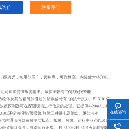
线询价
联系我们
，距离远，实用范围广，频响宽，可靠性高。内装放大整形电
在报警期间直接提供报警输出。该探测器有*的抗误报警能
热物体及其他辐射源引起的错误信号有*的抗干扰力。FL3101仅
内，故该探测器可在探测现场进行信息的处理。它提供4-20mA步级
在线咨询
L3101还提供报警/预报警/故障三种继电器输出。通过带有
485输出提供的通讯信息有探测器状态、报警、故障、运行中状态以及故
窗口清洁，电路运行正常。 FL3100和FL3101火焰探测器