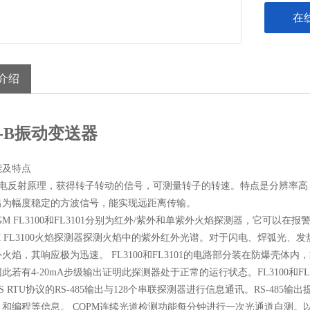
在
介绍
D-B振动变送器
能及特点
电反射原理，获得转子转动的信号，可测量转子的转速。特点是分辨率高
出为幅度稳定的方波信号，能实现远距离传输。
GM FL3100和FL3101分别为红外/紫外和单紫外火焰探测器，它可以
M FL3100火焰探测器探测火焰中的紫外红外光谱。对于闪电、焊弧光、发
火焰，其响应极为迅速。 FL3100和FL3101的电路部分装在防爆壳体
此若有4-20mA步级输出证明此探测器处于正常的运行状态。FL3100和F
US RTU协议的RS-485输出与128个串联探测器进行信息通讯。RS-
和编程等信息。 COPM连续光道检测功能每分钟进行一次光通道自测。以确保