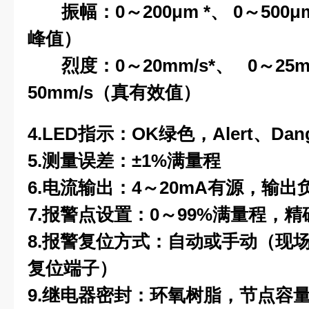
振幅：0～200μm *、 0～500
峰值）
烈度：0～20mm/s*、 0～25m
50mm/s（真有效值）
4.LED
指示：OK绿色，Alert、Da
5.
测量误差：±1%满量程
6.
电流输出：4～20mA有源，输出负
7.
报警点设置：0～99%满量程，精
8.
报警复位方式：自动或手动（现场R
复位端子）
9.
继电器密封：环氧树脂，节点容量DC