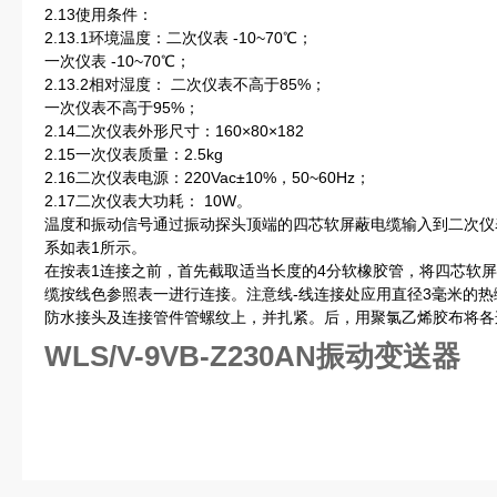
2.13使用条件：
2.13.1环境温度：二次仪表 -10~70℃；
一次仪表 -10~70℃；
2.13.2相对湿度： 二次仪表不高于85%；
一次仪表不高于95%；
2.14二次仪表外形尺寸：160×80×182
2.15一次仪表质量：2.5kg
2.16二次仪表电源：220Vac±10%，50~60Hz；
2.17二次仪表大功耗： 10W。
温度和振动信号通过振动探头顶端的四芯软屏蔽电缆输入到二次仪
系如表1所示。
在按表1连接之前，首先截取适当长度的4分软橡胶管，将四芯软
缆按线色参照表一进行连接。注意线-线连接处应用直径3毫米的热
防水接头及连接管件管螺纹上，并扎紧。后，用聚氯乙烯胶布将各
WLS/V-9VB-Z230AN振动变送器