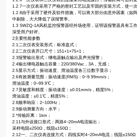
1.2.7一次仪表采用了严格的密封工艺以及牢固的安装方式，使
1.2.8由于采用了硬件及软件措施，可以将大部分由意外因素（
中剔除，大大降低了误报警率。
1.3 SWZQ-1A风机监控报警器经外场使用，证明该报警器具有
深受用户好评。
2主要性能参数
2.1二次仪表安装形式：标准盘式；
2.2二次仪表开口尺寸：151+1×75+1；
2.3报警输出形式：继电器触点输出及声光报警；
2.4输出继电器触点容量：220/380Vac，3A，无感；
2.5显示方式：振动速度、滑油温度各三位数字显示；
2.6有效测量范围：振动速度(RMS)：0~9.99mm/s；
滑油温度：0~99.9℃；
2.7灵敏度和精度：振动速度：±0.01mm/s，精度5%；
滑油温度：±0.1℃，精度5%；
2.8频率响应：2~100Hz；
2.9振动测量方向：水平；
2.*传输距离：1km；
2.11与外设接口形式：两路4~20mA电流输出；
采样电阻≤250Ω，线阻≤150Ω；
2.12一、二次仪表连接方式：四线实时4~20mA电流；线阻≤150Ω