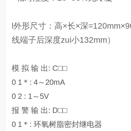
l外形尺寸：高×长×深=120mm×9
线端子后深度zui小132mm）
模 拟 输 出: C□□
0 1＊: 4～20mA
0 2 : 1～5V
报 警 输 出: D□□
0 1＊: 环氧树脂密封继电器