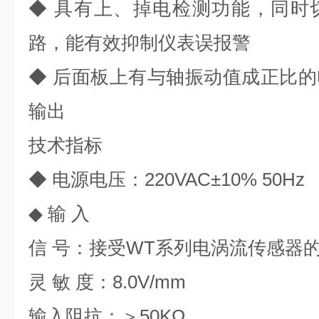
◆ 具有上、掉电检测功能，同时
路，能有效抑制仪表误报警
◆ 后面板上有与轴振动值成正比
输出
技术指标
◆ 电源电压：220VAC±10% 50Hz
◆ 输 入
信 号：接受WT系列电涡流传感器
灵 敏 度：8.0V/mm
输入阻抗：＞50KΩ