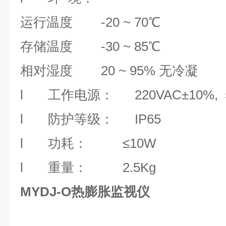
运行温度
-20 ~ 70℃
存储温度
-30
~ 85
℃
相对湿度
20 ~ 95%
无冷凝
l
工作电源：
220VAC
±
10
%
,
l
防护等级：
IP65
l
功耗：
≤
10W
l
重量：
2.5Kg
MYDJ-O热膨胀监视仪