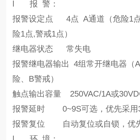
l
报 警：
报警设定点
4
点
A
通道（危险
1
险
1
点,警戒
1
点）
继电器状态 常失电
报警继电器输出
4
组
常开
继电器（
险、
B
警戒）
触点输出容量
250VAC/1A
或
30VD
报警延时
0~9S
可选，优先采用
报警复位 自动复位或自锁，优
l
环 境
：