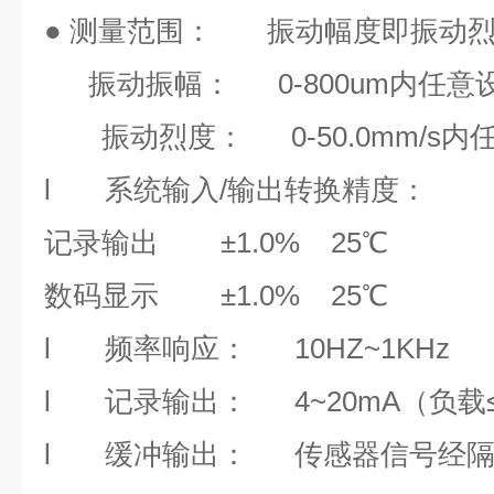
● 测量范围： 振动幅度即振动
振动振幅： 0-800um内任意
振动烈度： 0-50.0mm/s内
l
系统输入/输出转换精度：
记录输出
±
1.0%
25
℃
数码显示
±
1.0%
25
℃
l
频率响应：
10HZ~1KHz
l
记录输出
：
4~20mA
（负载
l
缓冲输出： 传感器信号经隔