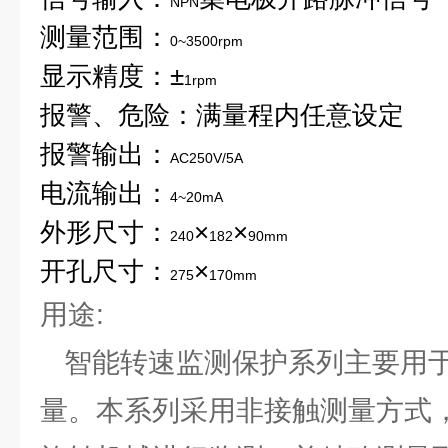
NPN
测量范围：
0~3500rpm
显示精度：±
1rpm
报警、危险：满量程内任意设定
报警输出：
AC250V/5A
电流输出：
4~20mA
外形尺寸：
×
×
240
182
90mm
开孔尺寸：
×
275
170mm
用途:
智能转速监测保护系列主要用于
量。本系列采用非接触测量方式，